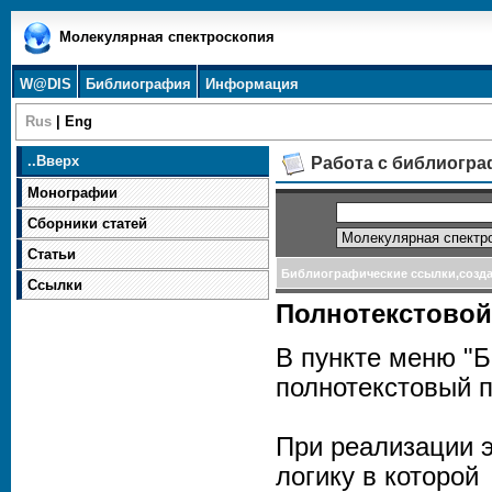
Молекулярная спектроскопия
W@DIS
Библиография
Информация
Rus
|
Eng
..
Вверх
Работа с библиогр
Монографии
Сборники статей
Статьи
Библиографические ссылки,созд
Ссылки
Полнотекстовой
В пункте меню "
полнотекстовый п
При реализации э
логику в которой