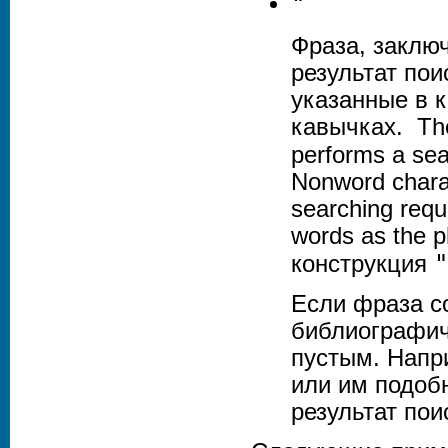
"
Фраза, заключ
результат по
указанные в 
кавычках. The 
performs a sea
Nonword chara
searching requ
words as the 
"
конструкция
Если фраза с
библиографиче
пустым. Напр
или им подобн
результат пои