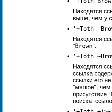
'+
Toth
Brow
Находятся сс
выше, чем у с
'+
Toth
-
Bro
Находятся сс
Brown
"
".
'+
Toth
~
Bro
Находятся сс
ссылка содер
ссылки его н
"мягкое", чем
присутствие “
поиска ссыло
'+
Toth
+(>w