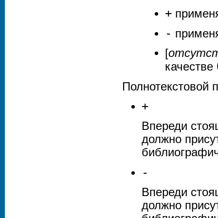
+
применя
-
применя
[
отсутст
качестве
Полнотекстовой 
+
Впереди стоя
должно прису
библиографич
-
Впереди стоя
должно прису