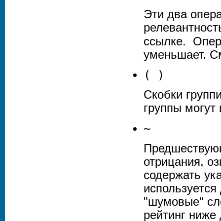
Эти два опер
релевантност
ссылке. Опе
уменьшает. С
( )
Скобки групп
группы могут
~
Предшествующ
отрицания, оз
содержать ук
используется
"шумовые" сл
рейтинг ниже 