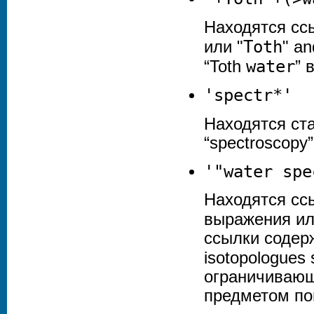
Находятся сс
Toth
или "
" an
water
“Toth
” 
'spectr*'
Находятся ста
“
spectroscopy
'"
water spe
Находятся сс
выражения и
ссылки содерж
isotopologues
ограничивающ
предметом по