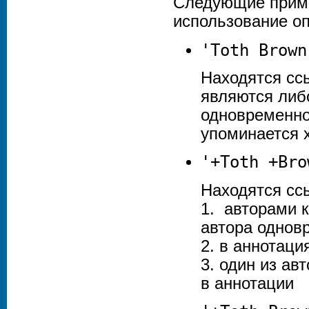
Следующие приме
использование оп
'Toth Brown
Находятся сс
являются либо
одновременно,
упоминается 
'+
Toth
+
Bro
Находятся сс
1. авторами к
автора однов
2. в аннотаци
3. один из ав
в аннотации