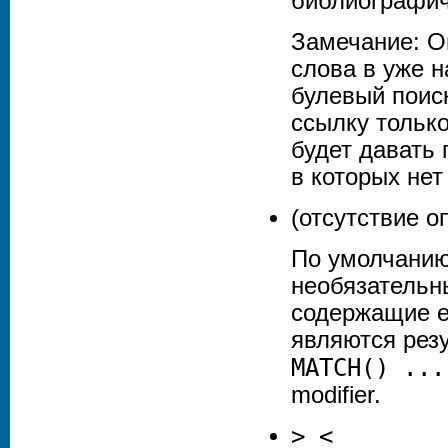
библиографич
Замечание: 
слова в уже н
булевый поис
ссылку тольк
будет давать 
в которых нет
(отсутствие о
По умолчанию
необязательн
содержащие ег
являются резу
MATCH() ...
modifier.
> <