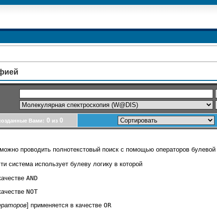
афией
0
0
созданные Вами:
из
можно проводить полнотекстовый поиск с помощью операторов булевой 
ти система использует булеву логику в которой
качестве
AND
качестве
NOT
ераторов
] применяется в качестве
OR