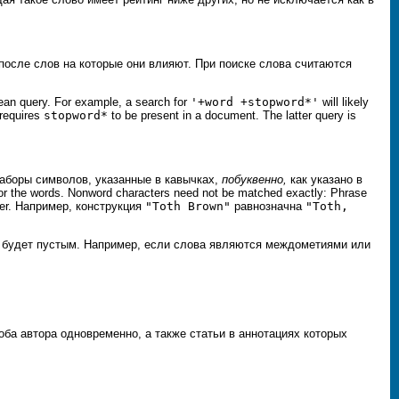
после слов на которые они влияют. При поиске слова считаются
oolean query. For example, a search for
'+word +stopword*'
will likely
requires
stopword*
to be present in a document. The latter query is
 наборы символов, указанные в кавычках,
побуквенно,
как указано в
or the words. Nonword characters need not be matched exactly: Phrase
rder. Например, конструкция
"
Toth Brown
"
равнозначна
"
Toth,
а будет пустым. Например, если слова являются междометиями или
оба автора одновременно, а также статьи в аннотациях которых