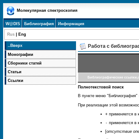
Молекулярная спектроскопия
W@DIS
Библиография
Информация
Rus
|
Eng
..
Вверх
Работа с библиогр
Монографии
Сборники статей
Статьи
Библиографические ссылки,
Ссылки
Полнотекстовой поиск
В пункте меню "Библиография" 
При реализации этой возможнос
+
применяется в 
-
применяется в 
[
отсутствие оп