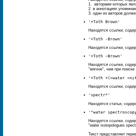
1. авторами которых явля
2. в аннотациях упоминает
3. один из авторов долже
'+
Toth
Brown
'
Находятся ссылки, соде
'+
Toth
-
Brown
'
Находятся ссылки, соде
'+
Toth
~
Brown
'
Находятся ссылки, соде
"мягкое", чем при поиске
'+
Toth
+(>water <ni
Находятся ссылки, соде
'spectr*'
Находятся статьи, содерж
'"
water spectroscop
Находятся ссылки, соде
"water isotopologues spec
Текст представляет пере