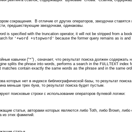
ором сокращения. В отличие от других операторов, звездочки ставятся 
сти, предшествующие звездочкам, одинаковы.
word is specified with the truncation operator, it will not be stripped from a b
earch for
'+word +stopword'
because the former query remains as is and 
ойные кавычки (“
"
”) , означает, что результат поиска должен содержать
gine splits the phrase into words, performs a search in the
FULLTEXT
index f
hat matches contain exactly the same words as the phrase and in the same o
ва которых нет в индексе библиографической базы, то результат поиск
ина меньше трех букв, то результат поиска будет пустым.
уют поисковые строки с использование операторов булевой логики:
жащие статьи, авторами которых являются либо Toth, либо Brown, либо 
а из этих фамилий.
ржащие статьи,