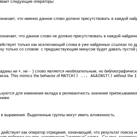
ивает следующие операторы:
начает, что именно данное слово должно присутствовать в каждой най
значает, что данное слово не должно присутствовать в каждой найден
ействует только как исключающий слова в уже найденных ссылках по д
у только со словом с предшествующим минусом будет давать пустой ре
заданы ни
+
, ни
-
) слово является необязательным, но библиографически
ска. This mimics the behavior of
MATCH() ... AGAINST()
without the
I
ьзуются для изменения вклада в релевантность значения приписываем
ниже.
 в выражения. Выделенные группы могут иметь вложенность.
ействует как оператор отрицания, означающий, что результат поиска н
ния рейтинга ссылок, содержащих "шумовые" слова. Ссылка, содержащая