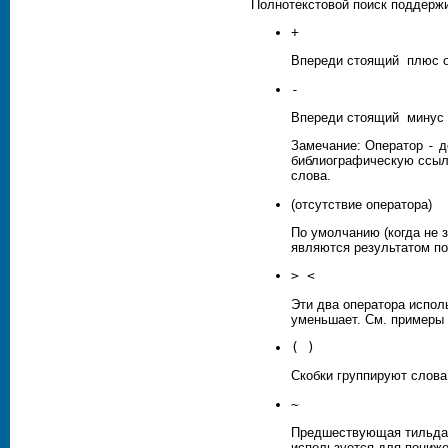
Полнотекстовой поиск поддерж
+
Впереди стоящий плюс оз
-
Впереди стоящий минус о
Замечание: Оператор
-
д
библиографическую ссылк
слова.
(отсутствие оператора)
По умолчанию (когда не 
являются результатом пои
> <
Эти два оператора испол
уменьшает. См. примеры 
( )
Скобки группируют слова
~
Предшествующая тильда д
используется для пониже