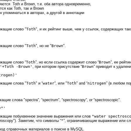
ются Toth и Brown, т.е. оба автора одновременно,
ся как Toth, так и Brown
н упоминаться в авторах, а другой в аннотации
ржащие слово "
Toth
", и их рейтинг выше, чем у ссылок, содержащих так
ржащие слово "
Toth
", но не "
Brown
".
ржащие слово “
Toth
”, но если ссылка содержит слово “
Brown
”, ее рейт
'+
Toth
-
Brown
'
, при котором присутствие “
Brown
” приводит к удален
trogen)'
ржащие слова "
Toth
" и “
water
”, или "
Toth
" and “
nitrogen
” (в любом по
ащие слова "spectra”, “spectrum”, “
spectroscopy
”, or “spectroscopic”.
y
"'
ржащие побуквенное значение выражения или слов
"water spectrosc
troscopy"). Заметим, что символы “
"
”, ограничивающие выражение или сл
вод справочных материалов о поиске в MySQL.