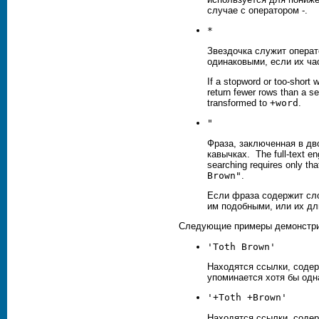
случае с оператором -.
*
Звездочка служит операт
одинаковыми, если их ча
If a stopword or too-short 
return fewer rows than a s
transformed to
+word
.
"
Фраза, заключенная в дв
кавычках. The full-text en
searching requires only t
Brown
"
.
Если фраза содержит сло
им подобными, или их дл
Следующие примеры демонстрир
'Toth Brown'
Находятся ссылки, содер
упоминается хотя бы одн
'+
Toth
+
Brown
'
Находятся ссылки, соде