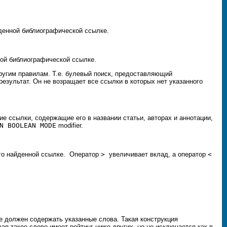
денной библиографической ссылке.
ной библиографической ссылке.
ругим правилам. Т.е. булевый поиск, предоставляющий
зультат. Он не возращает все ссылки в которых нет указанного
е ссылки, содержащие его в названии статьи, авторах и аннотации,
N BOOLEAN MODE
modifier.
ого найденной ссылке. Оператор
>
увеличивает вклад, а оператор
<
е должен содержать указанные слова. Такая конструкция
 такое слово имеет рейтинг ниже других, но не исключается как в