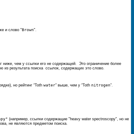
же и слово "
Brown
".
инг ниже, чем у ссылки его не содержащей. Это ограничение более
ию из результата поиска ссылок, содержащих это слово.
рядке), но рейтинг “Toth
water
” выше, чем у “
Toth
nitrogen
”.
opy"
(например, ссылки содержащие "heavy water spectroscopy", но не
ова, не являются предметом поиска.