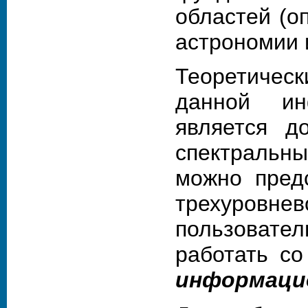
областей (о
астрономии и
Теоретичес
данной ин
является д
спектраль
можно пред
трехуровн
пользовате
работать с
информаци