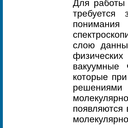
Для работы
требуется 
пониман
спектроско
слою данны
физически
вакуумные ч
которые при
решениями
молекуляр
появляются 
молекулярно