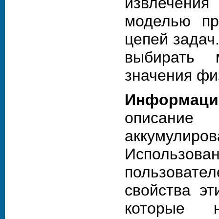
извлечени
моделью пр
цепей задач
выбирать 
значения фи
Информац
описание
аккумули
Использов
пользовате
свойства эт
которые 