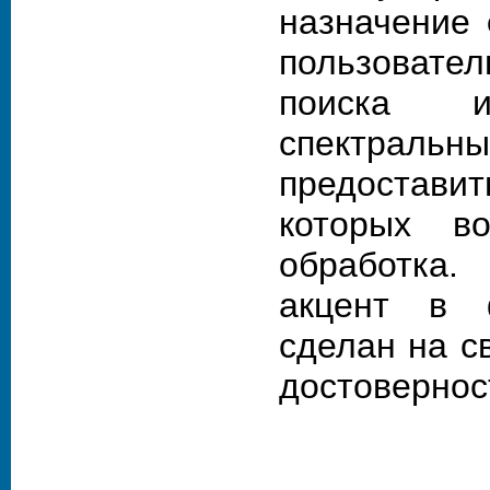
назначение
пользовате
поиска и
спектрал
предостави
которых в
обработка.
акцент в 
сделан на с
достовернос