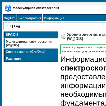
Молекулярная спектроскопия
W@DIS
Библиография
Информация
Rus
|
Eng
Уровни энергии, ва
SP@DIS
(W@DIS)
Молекулярная спектроскопия
(W@DIS)
Полная функциональность портала
проводится в разделе, помеченном
Спектроскопия (GrafOnto)
Информац
Радиация
спектроско
предоста
информац
необходим
фундамента